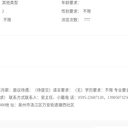
：
其他类型
年龄要求：
：
2
性别要求：
不限
：
不限
浏览次数：
777
求月薪：面议待遇：（待提交）语言要求：（无）学历要求：不限 专业要
式联系人：吴主任、小戴电 话：0595-22687120，1390507325
 编：350000地 址：泉州市洛江区万安街道塘西社区