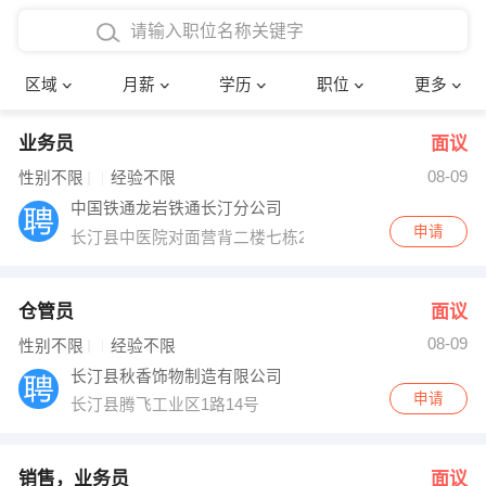
4000-5000元
本科
行政后勤
建筑装潢
确定
区域
月薪
学历
职位
更多
5000-8000元
硕士
销售岗位
教师
业务员
面议
8000-12000元
博士
文员
护士
08-09
性别不限
经验不限
12000-20000元
财务会计
传单派发
中国铁通龙岩铁通长汀分公司
申请
长汀县中医院对面营背二楼七栋213
其他
超市零售
促销导购
网络IT
保健按摩
仓管员
面议
08-09
性别不限
经验不限
快递员
前台接待
长汀县秋香饰物制造有限公司
申请
长汀县腾飞工业区1路14号
收银员
技术员/工程师
水电/机修
部门经理
销售，业务员
面议