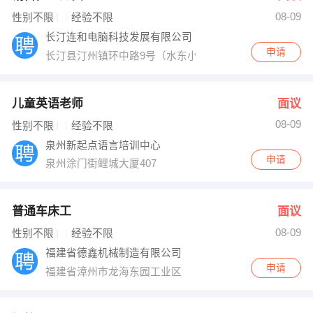
08-09
出纳
保险
性别不限
经验不限
长汀连和电脑科技发展有限公司
编辑
法律
申请
长汀县汀州镇环中路9号（水东小学旁、烟草酒店对面）
保洁
贸易采购
儿童英语老师
面议
跟单
理财顾问
08-09
性别不限
经验不限
泉州新起点语言培训中心
其他职位
申请
泉州涂门街鲤城大厦407
普通车床工
面议
08-09
性别不限
经验不限
福建省德鑫机械制造有限公司
申请
福建省漳州市龙海东园工业区