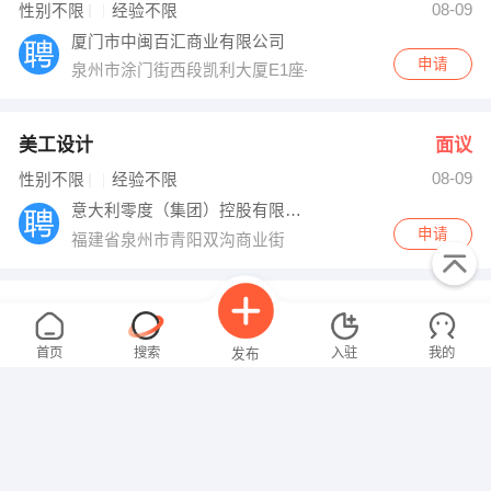
08-09
性别不限
经验不限
厦门市中闽百汇商业有限公司
申请
泉州市涂门街西段凯利大厦E1座—3层
美工设计
面议
08-09
性别不限
经验不限
意大利零度（集团）控股有限公司
申请
福建省泉州市青阳双沟商业街
QC部经理
面议
08-09
性别不限
经验不限
首页
搜索
入驻
我的
发布
泉州市宏澳服装织造有限公司
申请
泉州市经济技术开发区7B幢
物流主管
面议